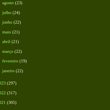
►
agosto
(23)
►
julho
(24)
►
junho
(22)
►
maio
(21)
►
abril
(21)
►
março
(22)
►
fevereiro
(19)
►
janeiro
(22)
023
(297)
022
(317)
021
(305)