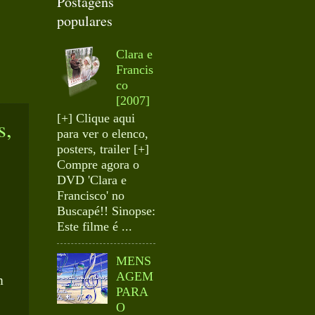
Postagens
populares
Clara e
Francis
co
[2007]
[+] Clique aqui
s,
para ver o elenco,
posters, trailer [+]
Compre agora o
DVD 'Clara e
Francisco' no
Buscapé!! Sinopse:
Este filme é ...
MENS
AGEM
m
PARA
O