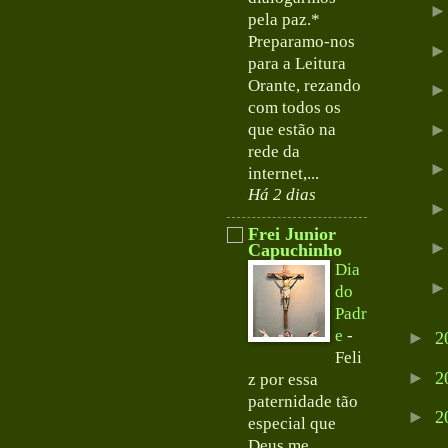
pela paz.*
Preparamo-nos
para a Leitura
Orante, rezando
com todos os
que estão na
rede da
internet,...
Há 2 dias
Frei Junior
Capuchinho
Dia
do
Padr
e
-
►
2
Feli
►
2
z por essa
paternidade tão
►
2
especial que
Deus me