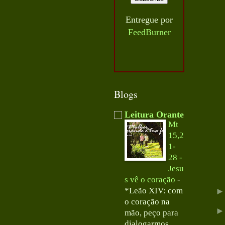
Entregue por
FeedBurner
Blogs
Leitura Orante
Mt
15,2
1-
28 -
Jesu
s vê o coração
-
*Leão XIV: com
o coração na
mão, peço para
dialogarmos