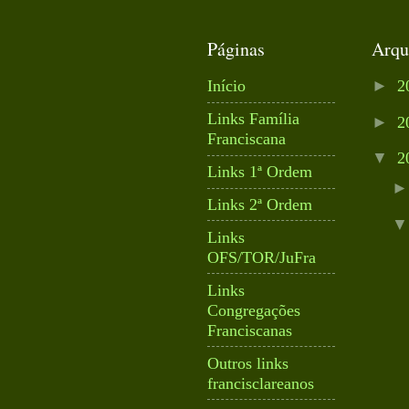
Páginas
Arqu
►
Início
2
Links Família
►
2
Franciscana
▼
2
Links 1ª Ordem
Links 2ª Ordem
Links
OFS/TOR/JuFra
Links
Congregações
Franciscanas
Outros links
francisclareanos