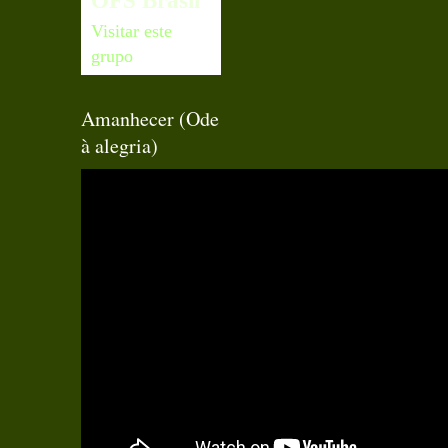
OFS Brasil
Visitar este
grupo
Amanhecer (Ode
à alegria)