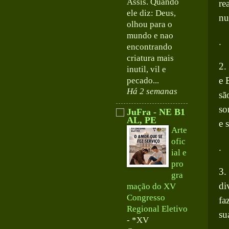
Assis. Quando
re
ele diz: Deus,
nu
olhou para o
mundo e nao
.
encontrando
criatura mais
2.
inutil, vil e
e 
pecado...
Há 2 semanas
sã
so
JuFra - NE B1
AL, PE
e 
Arte
ofic
.
ial e
pro
3.
gra
di
mação do XV
Congresso
fa
Regional Eletivo
su
-
*XV