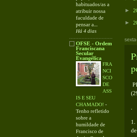
habituados/as a
►
2
atribuir nossa
faculdade de
►
2
pensar a...
Há 4 dias
sexta
OFSE - Ordem
Franciscana
P
Secular
Evangélica
FRA
p
NCI
SCO
DE
P
ASS
(2
IS E SEU
CHAMADO!
-
.
Tenho refletido
sobre a
1.
humildade de
de
Francisco de