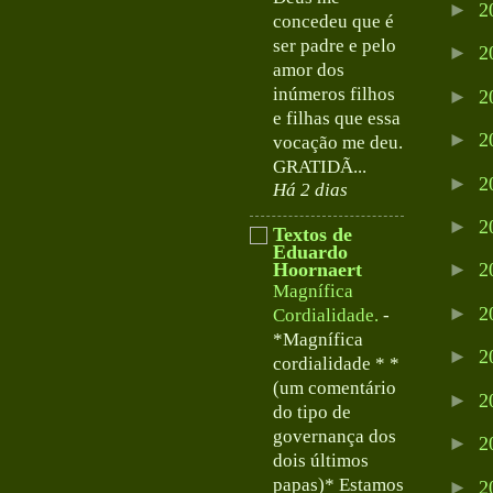
►
2
concedeu que é
ser padre e pelo
►
2
amor dos
inúmeros filhos
►
2
e filhas que essa
►
2
vocação me deu.
GRATIDÃ...
►
2
Há 2 dias
►
2
Textos de
Eduardo
►
Hoornaert
2
Magnífica
►
2
Cordialidade.
-
*Magnífica
►
2
cordialidade * *
(um comentário
►
2
do tipo de
governança dos
►
2
dois últimos
papas)* Estamos
►
2