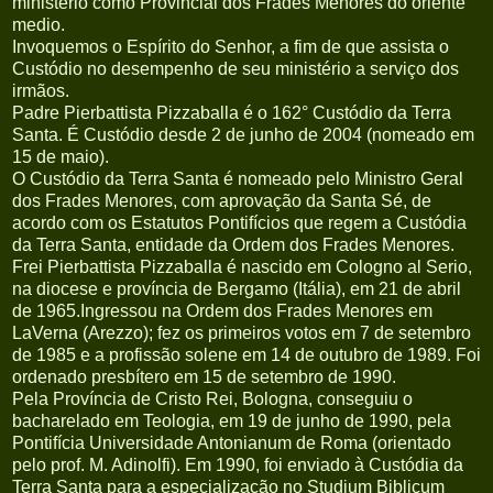
ministerio como Provincial dos Frades Menores do oriente
medio.
Invoquemos o Espírito do Senhor, a fim de que assista o
Custódio no desempenho de seu ministério a serviço dos
irmãos.
Padre Pierbattista Pizzaballa é o 162° Custódio da Terra
Santa. É Custódio desde 2 de junho de 2004 (nomeado em
15 de maio).
O Custódio da Terra Santa é nomeado pelo Ministro Geral
dos Frades Menores, com aprovação da Santa Sé, de
acordo com os Estatutos Pontifícios que regem a Custódia
da Terra Santa, entidade da Ordem dos Frades Menores.
Frei Pierbattista Pizzaballa é nascido em Cologno al Serio,
na diocese e província de Bergamo (Itália), em 21 de abril
de 1965.Ingressou na Ordem dos Frades Menores em
LaVerna (Arezzo); fez os primeiros votos em 7 de setembro
de 1985 e a profissão solene em 14 de outubro de 1989. Foi
ordenado presbítero em 15 de setembro de 1990.
Pela Província de Cristo Rei, Bologna, conseguiu o
bacharelado em Teologia, em 19 de junho de 1990, pela
Pontifícia Universidade Antonianum de Roma (orientado
pelo prof. M. Adinolfi). Em 1990, foi enviado à Custódia da
Terra Santa para a especialização no Studium Biblicum