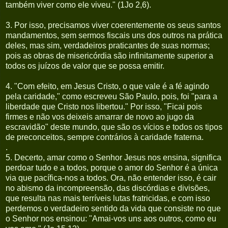
também viver como ele viveu." (1Jo 2,6).
3. Por isso, precisamos viver coerentemente os seus santos
mandamentos, sem sermos fiscais uns dos outros na prática
deles, mas sim, verdadeiros praticantes de suas normas;
pois as obras de misericórdia são infinitamente superior a
todos os juízos de valor que se possa emitir.
4. "Com efeito, em Jesus Cristo, o que vale é a fé agindo
pela caridade," como escreveu São Paulo, pois, foi "para a
liberdade que Cristo nos libertou." Por isso, "Ficai pois
firmes e não vos deixeis amarrar de novo ao jugo da
escravidão" deste mundo, que são os vícios e todos os tipos
de preconceitos, sempre contrários à caridade fraterna.
.
5. Decerto, amar como o Senhor Jesus nos ensina, significa
perdoar tudo e a todos, porque o amor do Senhor é a única
via que pacífica-nos a todos. Ora, não entender isso, é cair
no abismo da incompreensão, das discórdias e divisões,
que resulta nas mais terríveis lutas fratricidas, e com isso
perdemos o verdadeiro sentido da vida que consiste no que
o Senhor nos ensinou: "Amai-vos uns aos outros, como eu