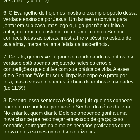
vos amo." (Jo 15,12).
.
6. O Evangelho de hoje nos mostra o exemplo oposto dessa
verdade ensinada por Jesus. Um fariseu o convida para
jantar em sua casa, mas logo o julga por não ter feito a
ablução como de costume, no entanto, como o Senhor
conhece todas as coisas, mostra-lhe o péssimo estado de
sua alma, imersa na lama fétida da incoerência.
.
7. De fato, quem vive julgando e condenando os outros, na
verdade está apenas projetando neles os erros e
contradições que cultiva com sua prática de vida. A estes
diz o Senhor: “Vós fariseus, limpais o copo e o prato por
fora, mas o vosso interior está cheio de roubos e maldades."
(Lc 11,39).
.
8. Decerto, essa sentença é do justo juiz que nos conhece
por dentro e por fora, porque é o Senhor do céu e da terra.
No entanto, quem diante Dele se arrepende ganha uma
nova chance pra recomeçar em estado de graça; caso
contrário, carregará na alma os pecados praticados como
prova contra si mesmo no dia do juízo final.
.