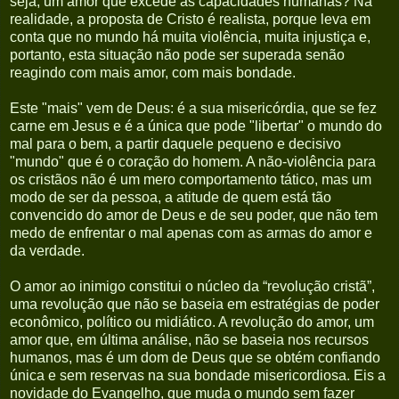
seja, um amor que excede as capacidades humanas? Na
realidade, a proposta de Cristo é realista, porque leva em
conta que no mundo há muita violência, muita injustiça e,
portanto, esta situação não pode ser superada senão
reagindo com mais amor, com mais bondade.
Este "mais" vem de Deus: é a sua misericórdia, que se fez
carne em Jesus e é a única que pode "libertar" o mundo do
mal para o bem, a partir daquele pequeno e decisivo
"mundo" que é o coração do homem. A não-violência para
os cristãos não é um mero comportamento tático, mas um
modo de ser da pessoa, a atitude de quem está tão
convencido do amor de Deus e de seu poder, que não tem
medo de enfrentar o mal apenas com as armas do amor e
da verdade.
O amor ao inimigo constitui o núcleo da “revolução cristã”,
uma revolução que não se baseia em estratégias de poder
econômico, político ou midiático. A revolução do amor, um
amor que, em última análise, não se baseia nos recursos
humanos, mas é um dom de Deus que se obtém confiando
única e sem reservas na sua bondade misericordiosa. Eis a
novidade do Evangelho, que muda o mundo sem fazer